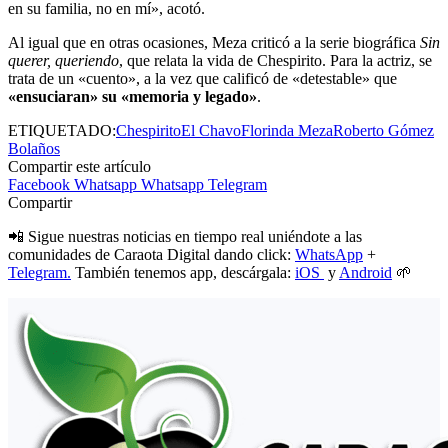
en su familia, no en mí», acotó.
Al igual que en otras ocasiones, Meza criticó a la serie biográfica
Sin
querer, queriendo
, que relata la vida de Chespirito. Para la actriz, se
trata de un «cuento», a la vez que calificó de «detestable» que
«ensuciaran» su «memoria y legado»
.
ETIQUETADO:
Chespirito
El Chavo
Florinda Meza
Roberto Gómez
Bolaños
Compartir este artículo
Facebook
Whatsapp
Whatsapp
Telegram
Compartir
📲 Sigue nuestras noticias en tiempo real uniéndote a las
comunidades de Caraota Digital dando click:
WhatsApp
+
Telegram.
También tenemos app, descárgala:
iOS
y
Android
🌱