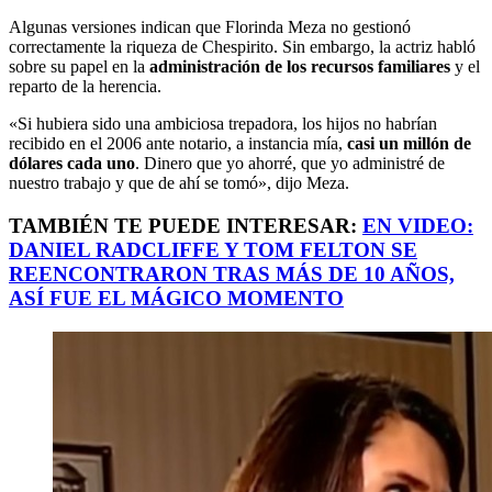
Algunas versiones indican que Florinda Meza no gestionó
correctamente la riqueza de Chespirito. Sin embargo, la actriz habló
sobre su papel en la
administración de los recursos familiares
y el
reparto de la herencia.
«Si hubiera sido una ambiciosa trepadora, los hijos no habrían
recibido en el 2006 ante notario, a instancia mía,
casi un millón de
dólares cada uno
. Dinero que yo ahorré, que yo administré de
nuestro trabajo y que de ahí se tomó», dijo Meza.
TAMBIÉN TE PUEDE INTERESAR:
EN VIDEO:
DANIEL RADCLIFFE Y TOM FELTON SE
REENCONTRARON TRAS MÁS DE 10 AÑOS,
ASÍ FUE EL MÁGICO MOMENTO