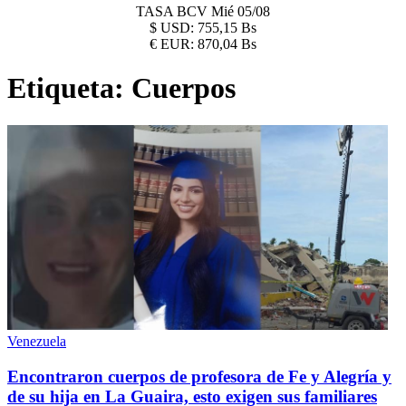
TASA BCV
Mié 05/08
$
USD:
755,15 Bs
€
EUR:
870,04 Bs
Etiqueta:
Cuerpos
Venezuela
Encontraron cuerpos de profesora de Fe y Alegría y
de su hija en La Guaira, esto exigen sus familiares