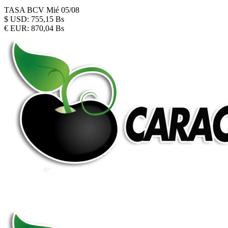
TASA BCV
Mié 05/08
$
USD:
755,15 Bs
€
EUR:
870,04 Bs