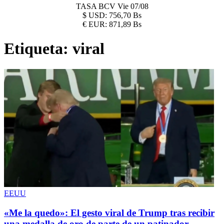
TASA BCV
Vie 07/08
$
USD:
756,70 Bs
€
EUR:
871,89 Bs
Etiqueta:
viral
EEUU
«Me la quedo»: El gesto viral de Trump tras recibir
una medalla de oro de parte de un patinador