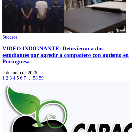
Sucesos
VIDEO INDIGNANTE: Detuvieron a dos
estudiantes por agredir a compañero con autismo en
Portuguesa
2 de junio de 2026
1
2
3
4
5
6
7
…
58
59