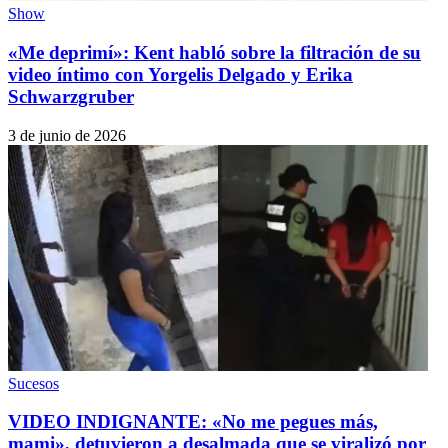
Show
«Me deprimí»: Kent habló sobre la filtración de su
video íntimo con Yorgelis Delgado y Erika
Schwarzgruber
3 de junio de 2026
Sucesos
VIDEO INDIGNANTE: «No me pegues más,
mami», detuvieron a desalmada que se viralizó por