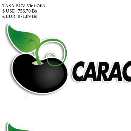
TASA BCV
Vie 07/08
$
USD:
756,70 Bs
€
EUR:
871,89 Bs