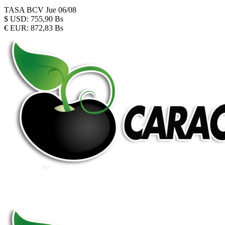
TASA BCV
Jue 06/08
$
USD:
755,90 Bs
€
EUR:
872,83 Bs