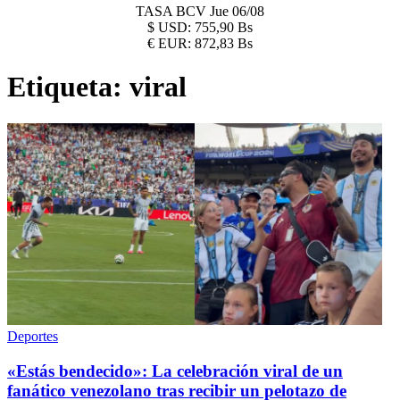
TASA BCV
Jue 06/08
$
USD:
755,90 Bs
€
EUR:
872,83 Bs
Etiqueta:
viral
Deportes
«Estás bendecido»: La celebración viral de un
fanático venezolano tras recibir un pelotazo de