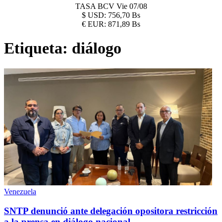
TASA BCV
Vie 07/08
$
USD:
756,70 Bs
€
EUR:
871,89 Bs
Etiqueta:
diálogo
Venezuela
SNTP denunció ante delegación opositora restricción
a la prensa en diálogo nacional