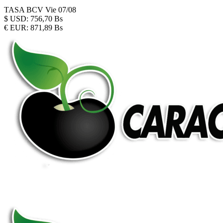
TASA BCV
Vie 07/08
$
USD:
756,70 Bs
€
EUR:
871,89 Bs