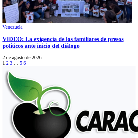
Venezuela
VIDEO: La exigencia de los familiares de presos
políticos ante inicio del diálogo
2 de agosto de 2026
1
2
3
…
5
6