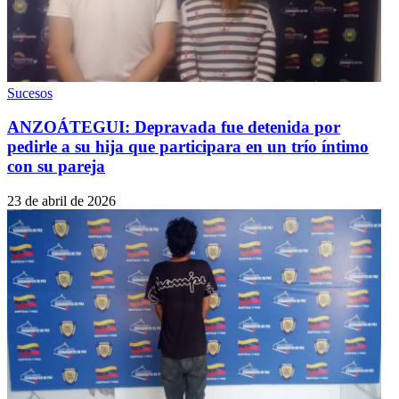
Sucesos
ANZOÁTEGUI: Depravada fue detenida por
pedirle a su hija que participara en un trío íntimo
con su pareja
23 de abril de 2026