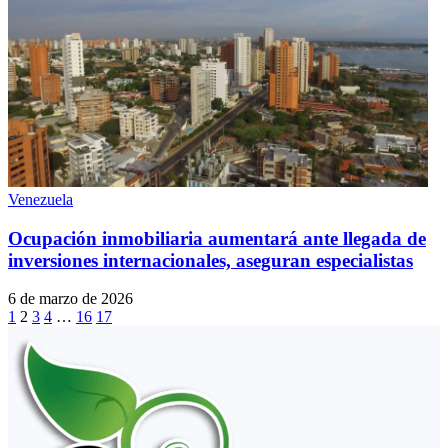
Venezuela
Ocupación inmobiliaria aumentará ante llegada de
inversiones internacionales, aseguran especialistas
6 de marzo de 2026
1
2
3
4
…
16
17