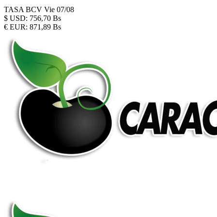
TASA BCV
Vie 07/08
$
USD:
756,70 Bs
€
EUR:
871,89 Bs