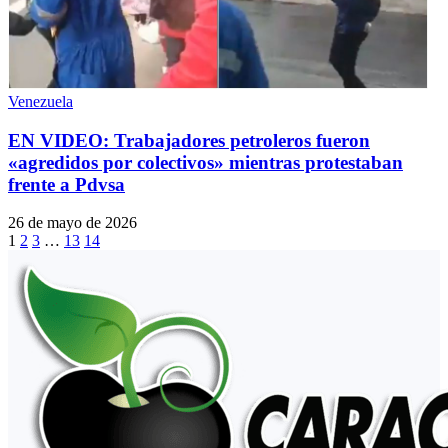
Venezuela
EN VIDEO: Trabajadores petroleros fueron
«agredidos por colectivos» mientras protestaban
frente a Pdvsa
26 de mayo de 2026
1
2
3
…
13
14