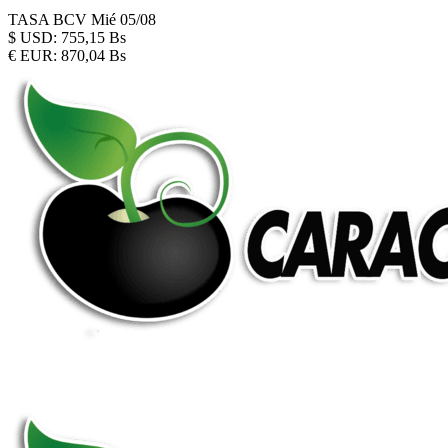
TASA BCV
Mié 05/08
$
USD:
755,15 Bs
€
EUR:
870,04 Bs