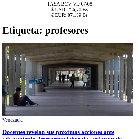
TASA BCV
Vie 07/08
$
USD:
756,70 Bs
€
EUR:
871,89 Bs
Etiqueta:
profesores
Venezuela
Docentes revelan sus próximas acciones ante
«descontento, terrorismo laboral y violación de