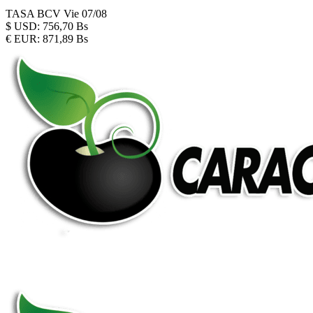
TASA BCV
Vie 07/08
$
USD:
756,70 Bs
€
EUR:
871,89 Bs