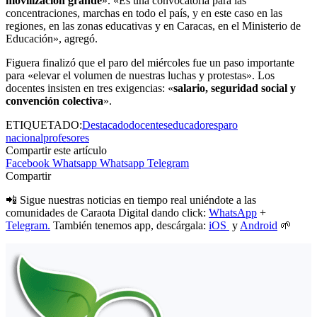
movilización grande
». «Es una convocatoria para las
concentraciones, marchas en todo el país, y en este caso en las
regiones, en las zonas educativas y en Caracas, en el Ministerio de
Educación», agregó.
Figuera finalizó que el paro del miércoles fue un paso importante
para «elevar el volumen de nuestras luchas y protestas». Los
docentes insisten en tres exigencias: «
salario, seguridad social y
convención colectiva
».
ETIQUETADO:
Destacado
docentes
educadores
paro
nacional
profesores
Compartir este artículo
Facebook
Whatsapp
Whatsapp
Telegram
Compartir
📲 Sigue nuestras noticias en tiempo real uniéndote a las
comunidades de Caraota Digital dando click:
WhatsApp
+
Telegram.
También tenemos app, descárgala:
iOS
y
Android
🌱