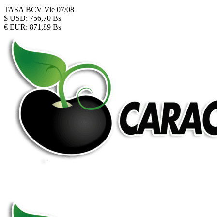
TASA BCV
Vie 07/08
$
USD:
756,70 Bs
€
EUR:
871,89 Bs