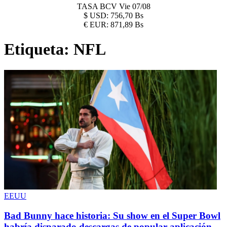
TASA BCV
Vie 07/08
$
USD:
756,70 Bs
€
EUR:
871,89 Bs
Etiqueta:
NFL
EEUU
Bad Bunny hace historia: Su show en el Super Bowl
habría disparado descargas de popular aplicación