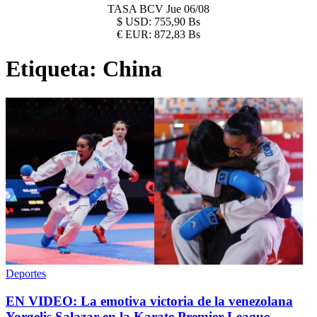
TASA BCV
Jue 06/08
$
USD:
755,90 Bs
€
EUR:
872,83 Bs
Etiqueta:
China
Deportes
EN VIDEO: La emotiva victoria de la venezolana
Yorgelis Salazar en la Karate Premier League