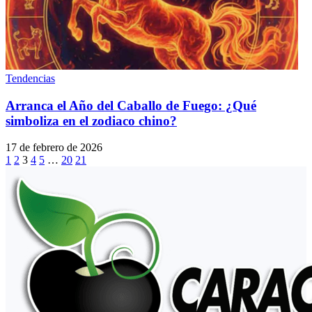
Tendencias
Arranca el Año del Caballo de Fuego: ¿Qué
simboliza en el zodiaco chino?
17 de febrero de 2026
1
2
3
4
5
…
20
21