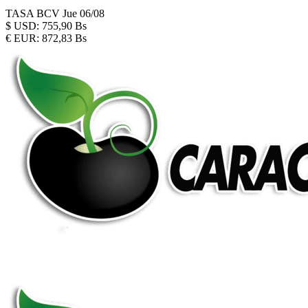
TASA BCV
Jue 06/08
$
USD:
755,90 Bs
€
EUR:
872,83 Bs