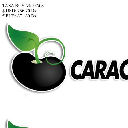
TASA BCV
Vie 07/08
$
USD:
756,70 Bs
€
EUR:
871,89 Bs