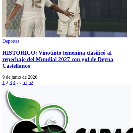
Deportes
HISTÓRICO: Vinotinto femenina clasificó al
repechaje del Mundial 2027 con gol de Deyna
Castellanos
9 de junio de 2026
1
2
3
4
…
51
52