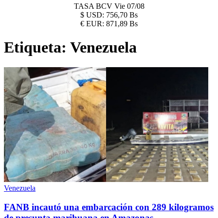
TASA BCV
Vie 07/08
$
USD:
756,70 Bs
€
EUR:
871,89 Bs
Etiqueta:
Venezuela
Venezuela
FANB incautó una embarcación con 289 kilogramos
de presunta marihuana en Amazonas