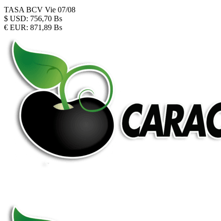
TASA BCV
Vie 07/08
$
USD:
756,70 Bs
€
EUR:
871,89 Bs