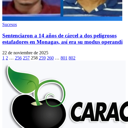
Sucesos
Sentenciaron a 14 años de cárcel a dos peligrosos
estafadores en Monagas, así era su modus operandi
22 de noviembre de 2025
1
2
…
256
257
258
259
260
…
801
802