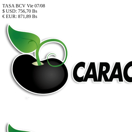
TASA BCV
Vie 07/08
$
USD:
756,70 Bs
€
EUR:
871,89 Bs