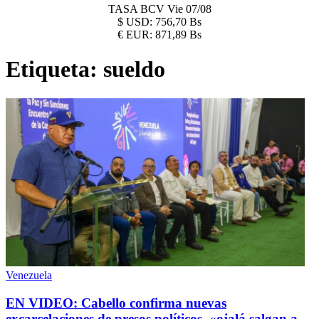
TASA BCV
Vie 07/08
$
USD:
756,70 Bs
€
EUR:
871,89 Bs
Etiqueta:
sueldo
Venezuela
EN VIDEO: Cabello confirma nuevas
excarcelaciones de presos políticos, «ojalá salgan a