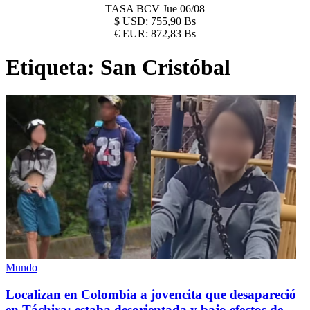
TASA BCV
Jue 06/08
$
USD:
755,90 Bs
€
EUR:
872,83 Bs
Etiqueta:
San Cristóbal
Mundo
Localizan en Colombia a jovencita que desapareció
en Táchira: estaba desorientada y bajo efectos de