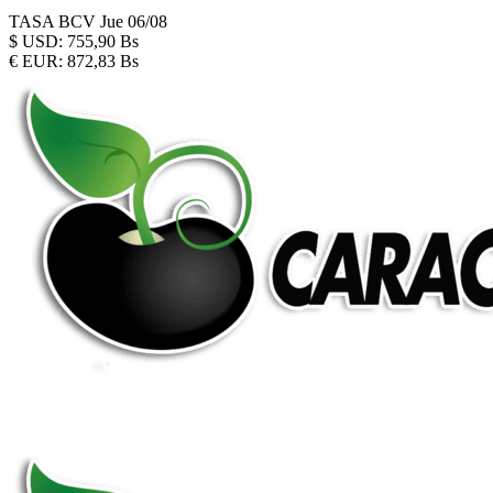
TASA BCV
Jue 06/08
$
USD:
755,90 Bs
€
EUR:
872,83 Bs