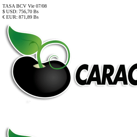
TASA BCV
Vie 07/08
$
USD:
756,70 Bs
€
EUR:
871,89 Bs