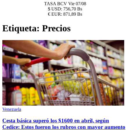
TASA BCV
Vie 07/08
$
USD:
756,70 Bs
€
EUR:
871,89 Bs
Etiqueta:
Precios
Venezuela
Cesta básica superó los $1600 en abril, según
Cedice: Estos fueron los rubros con mayor aumento