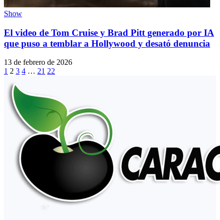
Show
El video de Tom Cruise y Brad Pitt generado por IA
que puso a temblar a Hollywood y desató denuncia
13 de febrero de 2026
1
2
3
4
…
21
22