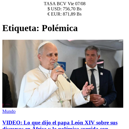
TASA BCV
Vie 07/08
$
USD:
756,70 Bs
€
EUR:
871,89 Bs
Etiqueta:
Polémica
Mundo
VIDEO: Lo que dijo el papa León XIV sobre sus
discursos en África y la polémica surgida con