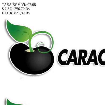
TASA BCV
Vie 07/08
$
USD:
756,70 Bs
€
EUR:
871,89 Bs