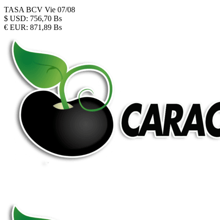
TASA BCV
Vie 07/08
$
USD:
756,70 Bs
€
EUR:
871,89 Bs