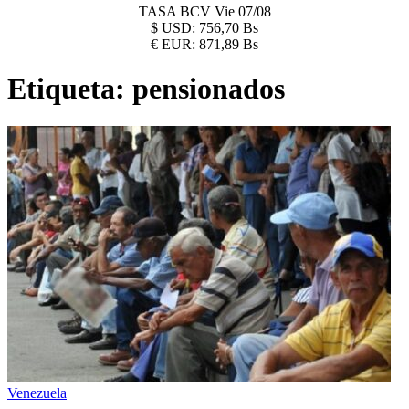
TASA BCV
Vie 07/08
$
USD:
756,70 Bs
€
EUR:
871,89 Bs
Etiqueta:
pensionados
Venezuela