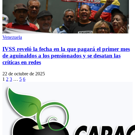
Venezuela
IVSS reveló la fecha en la que pagará el primer mes
de aguinaldos a los pensionados y se desatan las
críticas en redes
22 de octubre de 2025
1
2
3
…
5
6