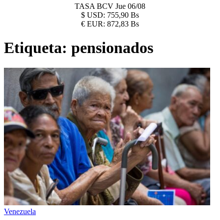
TASA BCV
Jue 06/08
$
USD:
755,90 Bs
€
EUR:
872,83 Bs
Etiqueta:
pensionados
Venezuela