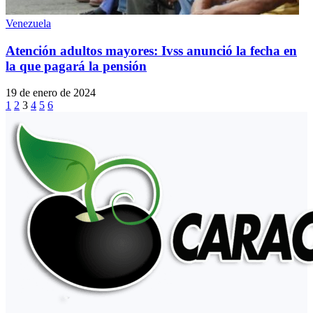
Venezuela
Atención adultos mayores: Ivss anunció la fecha en
la que pagará la pensión
19 de enero de 2024
1
2
3
4
5
6