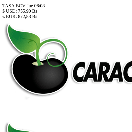
TASA BCV
Jue 06/08
$
USD:
755,90 Bs
€
EUR:
872,83 Bs