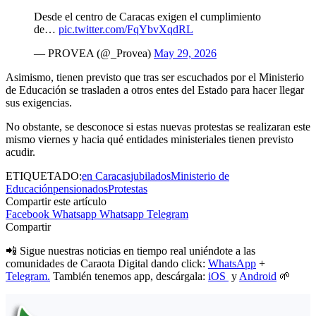
Desde el centro de Caracas exigen el cumplimiento
de…
pic.twitter.com/FqYbvXqdRL
— PROVEA (@_Provea)
May 29, 2026
Asimismo, tienen previsto que tras ser escuchados por el Ministerio
de Educación se trasladen a otros entes del Estado para hacer llegar
sus exigencias.
No obstante, se desconoce si estas nuevas protestas se realizaran este
mismo viernes y hacia qué entidades ministeriales tienen previsto
acudir.
ETIQUETADO:
en Caracas
jubilados
Ministerio de
Educación
pensionados
Protestas
Compartir este artículo
Facebook
Whatsapp
Whatsapp
Telegram
Compartir
📲 Sigue nuestras noticias en tiempo real uniéndote a las
comunidades de Caraota Digital dando click:
WhatsApp
+
Telegram.
También tenemos app, descárgala:
iOS
y
Android
🌱