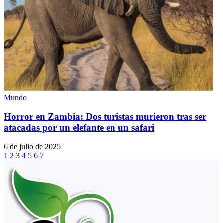
Mundo
Horror en Zambia: Dos turistas murieron tras ser
atacadas por un elefante en un safari
6 de julio de 2025
1
2
3
4
5
6
7