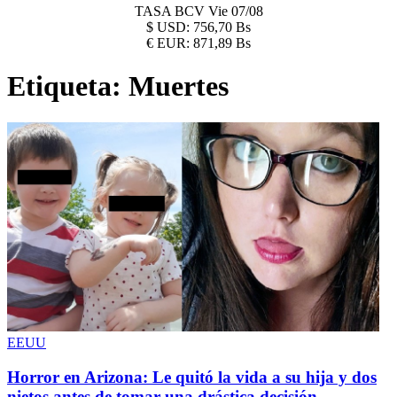
TASA BCV
Vie 07/08
$
USD:
756,70 Bs
€
EUR:
871,89 Bs
Etiqueta:
Muertes
EEUU
Horror en Arizona: Le quitó la vida a su hija y dos
nietos antes de tomar una drástica decisión