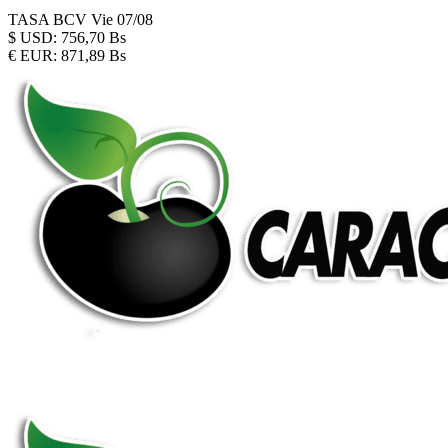
TASA BCV
Vie 07/08
$
USD:
756,70 Bs
€
EUR:
871,89 Bs