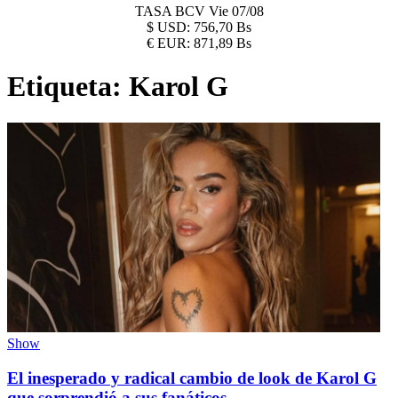
TASA BCV
Vie 07/08
$
USD:
756,70 Bs
€
EUR:
871,89 Bs
Etiqueta:
Karol G
Show
El inesperado y radical cambio de look de Karol G
que sorprendió a sus fanáticos