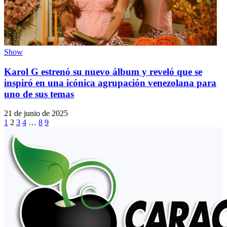
Show
Karol G estrenó su nuevo álbum y reveló que se
inspiró en una icónica agrupación venezolana para
uno de sus temas
21 de junio de 2025
1
2
3
4
…
8
9