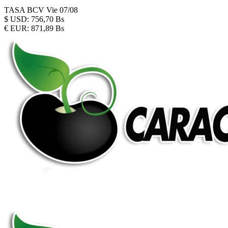
TASA BCV
Vie 07/08
$
USD:
756,70 Bs
€
EUR:
871,89 Bs