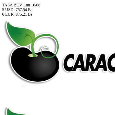
TASA BCV
Lun 10/08
$
USD:
757,54 Bs
€
EUR:
875,21 Bs