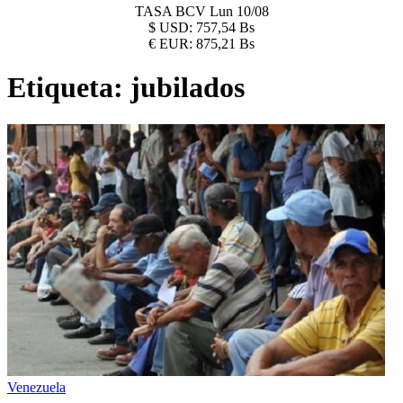
TASA BCV
Lun 10/08
$
USD:
757,54 Bs
€
EUR:
875,21 Bs
Etiqueta:
jubilados
Venezuela