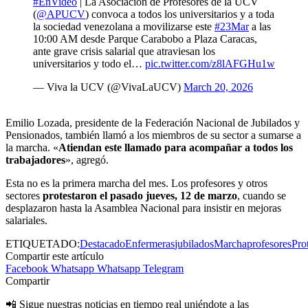
#EnVideo
| La Asociación de Profesores de la UCV
(
@APUCV
) convoca a todos los universitarios y a toda
la sociedad venezolana a movilizarse este
#23Mar
a las
10:00 AM desde Parque Carabobo a Plaza Caracas,
ante grave crisis salarial que atraviesan los
universitarios y todo el…
pic.twitter.com/z8lAFGHu1w
— Viva la UCV (@VivaLaUCV)
March 20, 2026
Emilio Lozada, presidente de la Federación Nacional de Jubilados y
Pensionados, también llamó a los miembros de su sector a sumarse a
la marcha. «
Atiendan este llamado para acompañar a todos los
trabajadores
», agregó.
Esta no es la primera marcha del mes. Los profesores y otros
sectores
protestaron el pasado jueves, 12 de marzo
, cuando se
desplazaron hasta la Asamblea Nacional para insistir en mejoras
salariales.
ETIQUETADO:
Destacado
Enfermeras
jubilados
Marcha
profesores
Pro
Compartir este artículo
Facebook
Whatsapp
Whatsapp
Telegram
Compartir
📲 Sigue nuestras noticias en tiempo real uniéndote a las