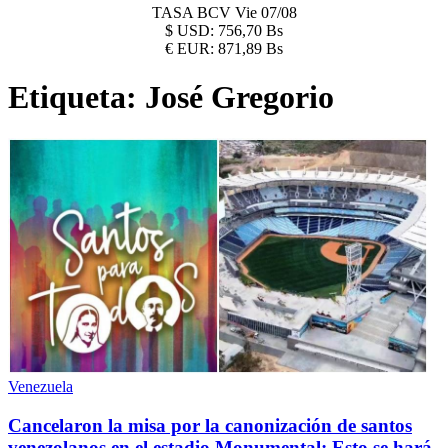
TASA BCV
Vie 07/08
$
USD:
756,70 Bs
€
EUR:
871,89 Bs
Etiqueta:
José Gregorio
Venezuela
Cancelaron la misa por la canonización de santos
venezolanos en el estadio Monumental: Esto se hará