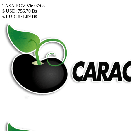
TASA BCV
Vie 07/08
$
USD:
756,70 Bs
€
EUR:
871,89 Bs