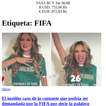
TASA BCV
Jue 06/08
$
USD:
755,90 Bs
€
EUR:
872,83 Bs
Etiqueta:
FIFA
Show
El insólito caso de la cantante que podría ser
demandada por la FIFA por decir la palabra