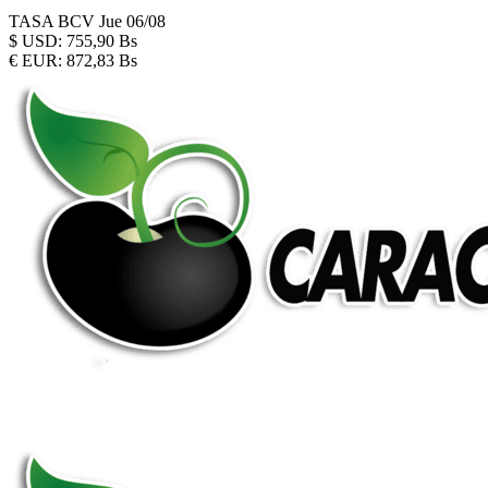
TASA BCV
Jue 06/08
$
USD:
755,90 Bs
€
EUR:
872,83 Bs