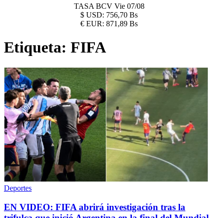
TASA BCV
Vie 07/08
$
USD:
756,70 Bs
€
EUR:
871,89 Bs
Etiqueta:
FIFA
Deportes
EN VIDEO: FIFA abrirá investigación tras la
trifulca que inició Argentina en la final del Mundial