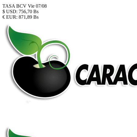
TASA BCV
Vie 07/08
$
USD:
756,70 Bs
€
EUR:
871,89 Bs