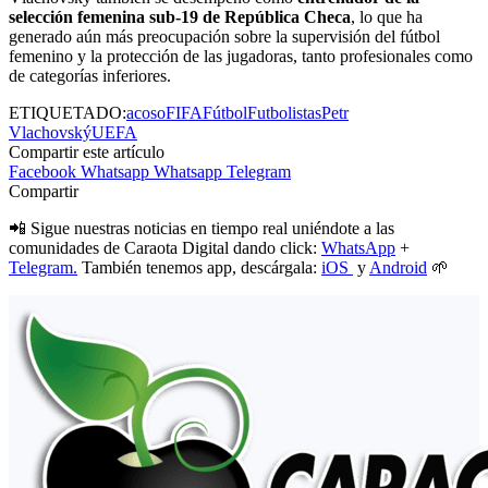
selección femenina sub-19 de República Checa
, lo que ha
generado aún más preocupación sobre la supervisión del fútbol
femenino y la protección de las jugadoras, tanto profesionales como
de categorías inferiores.
ETIQUETADO:
acoso
FIFA
Fútbol
Futbolistas
Petr
Vlachovský
UEFA
Compartir este artículo
Facebook
Whatsapp
Whatsapp
Telegram
Compartir
📲 Sigue nuestras noticias en tiempo real uniéndote a las
comunidades de Caraota Digital dando click:
WhatsApp
+
Telegram.
También tenemos app, descárgala:
iOS
y
Android
🌱