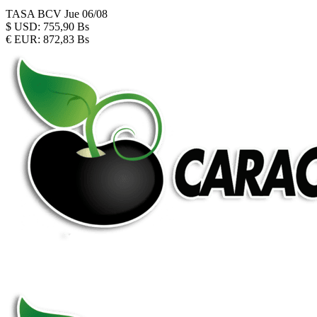
TASA BCV
Jue 06/08
$
USD:
755,90 Bs
€
EUR:
872,83 Bs