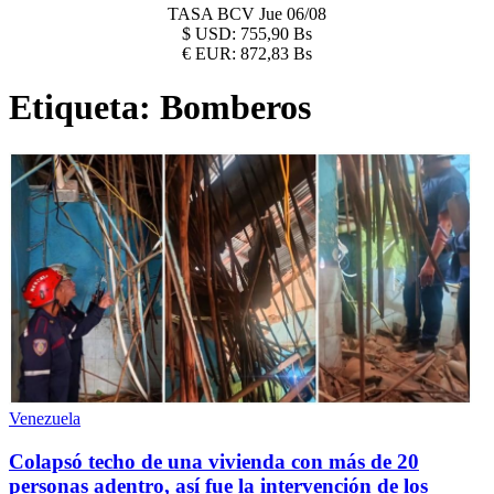
TASA BCV
Jue 06/08
$
USD:
755,90 Bs
€
EUR:
872,83 Bs
Etiqueta:
Bomberos
Venezuela
Colapsó techo de una vivienda con más de 20
personas adentro, así fue la intervención de los