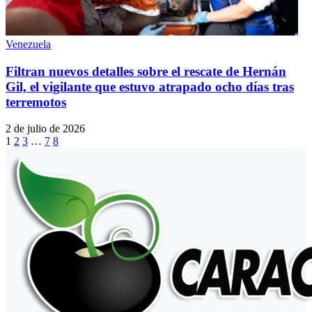
Venezuela
Filtran nuevos detalles sobre el rescate de Hernán
Gil, el vigilante que estuvo atrapado ocho días tras
terremotos
2 de julio de 2026
1
2
3
…
7
8