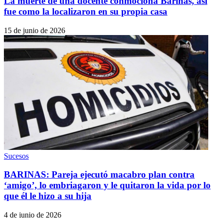
La muerte de una docente conmociona Barinas, así
fue como la localizaron en su propia casa
15 de junio de 2026
Sucesos
BARINAS: Pareja ejecutó macabro plan contra
‘amigo’, lo embriagaron y le quitaron la vida por lo
que él le hizo a su hija
4 de junio de 2026