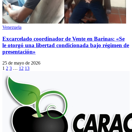
Venezuela
Excarcelado coordinador de Vente en Barinas: «Se
le otorgó una libertad condicionada bajo régimen de
presentación»
25 de mayo de 2026
1
2
3
…
12
13