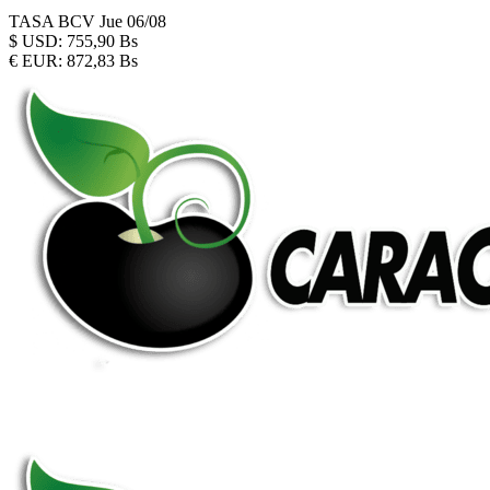
TASA BCV
Jue 06/08
$
USD:
755,90 Bs
€
EUR:
872,83 Bs