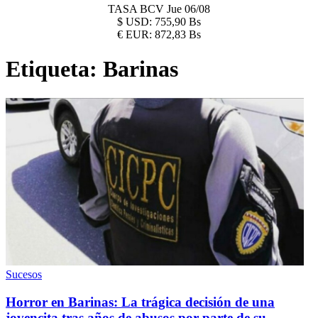
TASA BCV
Jue 06/08
$
USD:
755,90 Bs
€
EUR:
872,83 Bs
Etiqueta:
Barinas
Sucesos
Horror en Barinas: La trágica decisión de una
jovencita tras años de abusos por parte de su