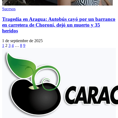
Sucesos
Tragedia en Aragua: Autobús cayó por un barranco
en carretera de Choroní, dejó un muerto y 35
heridos
1 de septiembre de 2025
1
2
3
4
…
8
9