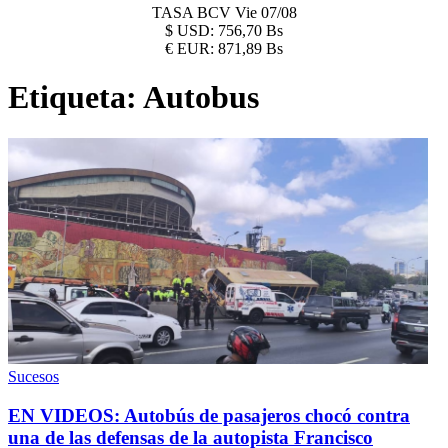
TASA BCV
Vie 07/08
$
USD:
756,70 Bs
€
EUR:
871,89 Bs
Etiqueta:
Autobus
Sucesos
EN VIDEOS: Autobús de pasajeros chocó contra
una de las defensas de la autopista Francisco