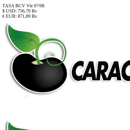
TASA BCV
Vie 07/08
$
USD:
756,70 Bs
€
EUR:
871,89 Bs