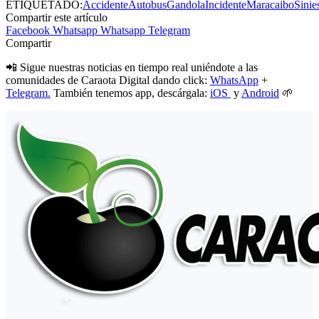
ETIQUETADO:
Accidente
Autobus
Gandola
Incidente
Maracaibo
Sinie
Compartir este artículo
Facebook
Whatsapp
Whatsapp
Telegram
Compartir
📲 Sigue nuestras noticias en tiempo real uniéndote a las
comunidades de Caraota Digital dando click:
WhatsApp
+
Telegram.
También tenemos app, descárgala:
iOS
y
Android
🌱