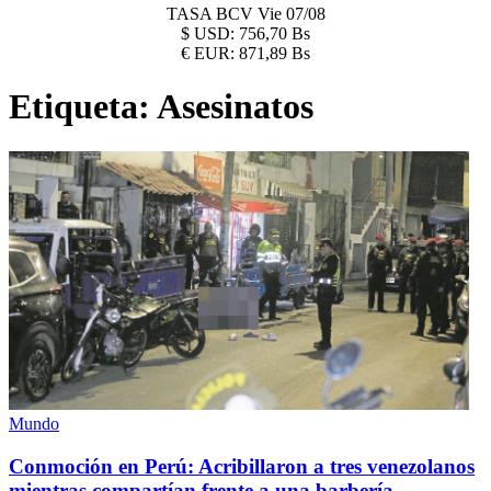
TASA BCV
Vie 07/08
$
USD:
756,70 Bs
€
EUR:
871,89 Bs
Etiqueta:
Asesinatos
Mundo
Conmoción en Perú: Acribillaron a tres venezolanos
mientras compartían frente a una barbería