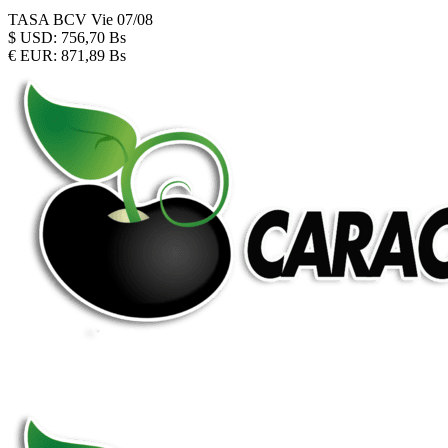
TASA BCV
Vie 07/08
$
USD:
756,70 Bs
€
EUR:
871,89 Bs