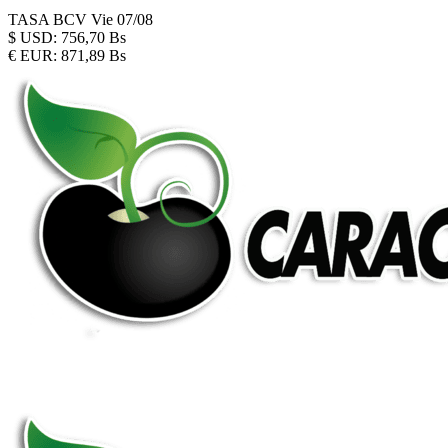
TASA BCV
Vie 07/08
$
USD:
756,70 Bs
€
EUR:
871,89 Bs