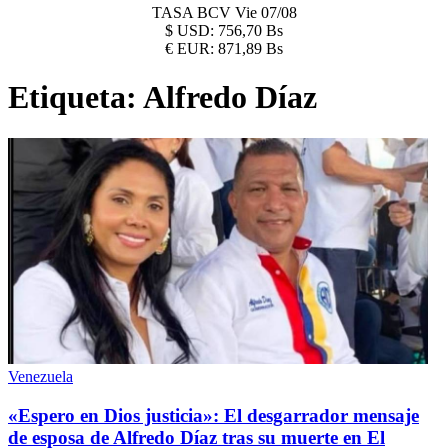
TASA BCV
Vie 07/08
$
USD:
756,70 Bs
€
EUR:
871,89 Bs
Etiqueta:
Alfredo Díaz
Venezuela
«Espero en Dios justicia»: El desgarrador mensaje
de esposa de Alfredo Díaz tras su muerte en El