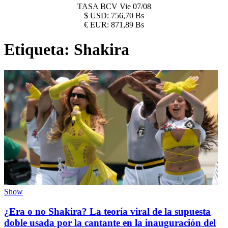
TASA BCV
Vie 07/08
$
USD:
756,70 Bs
€
EUR:
871,89 Bs
Etiqueta:
Shakira
Show
¿Era o no Shakira? La teoría viral de la supuesta
doble usada por la cantante en la inauguración del