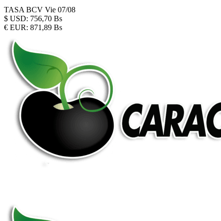
TASA BCV
Vie 07/08
$
USD:
756,70 Bs
€
EUR:
871,89 Bs