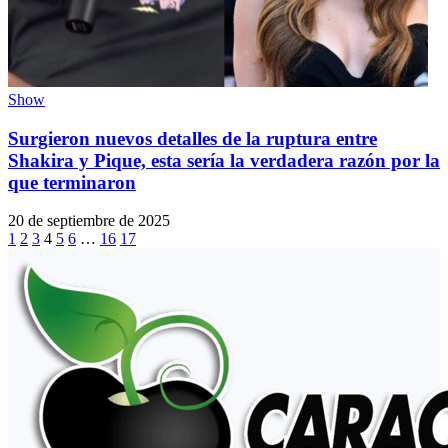
Show
Surgieron nuevos detalles de la ruptura entre
Shakira y Pique, esta sería la verdadera razón por la
que terminaron
20 de septiembre de 2025
1
2
3
4
5
6
…
16
17