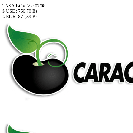
TASA BCV
Vie 07/08
$
USD:
756,70 Bs
€
EUR:
871,89 Bs