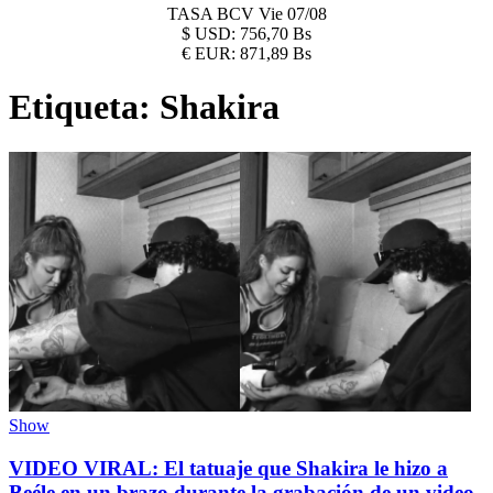
TASA BCV
Vie 07/08
$
USD:
756,70 Bs
€
EUR:
871,89 Bs
Etiqueta:
Shakira
Show
VIDEO VIRAL: El tatuaje que Shakira le hizo a
Beéle en un brazo durante la grabación de un video