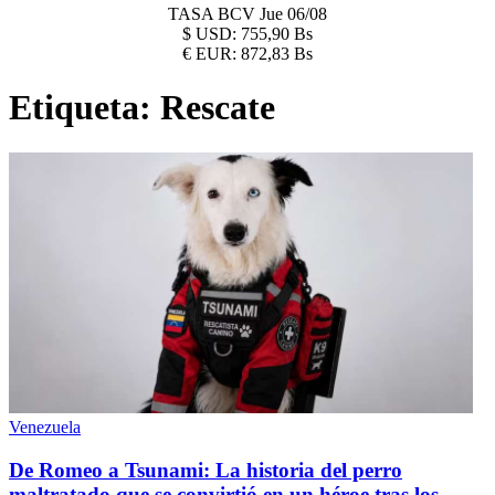
TASA BCV
Jue 06/08
$
USD:
755,90 Bs
€
EUR:
872,83 Bs
Etiqueta:
Rescate
Venezuela
De Romeo a Tsunami: La historia del perro
maltratado que se convirtió en un héroe tras los