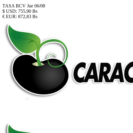
TASA BCV
Jue 06/08
$
USD:
755,90 Bs
€
EUR:
872,83 Bs