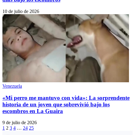
10 de julio de 2026
Venezuela
«Mi perro me mantuvo con vida»: La sorprendente
historia de un joven que sobrevivió bajo los
escombros en La Guaira
9 de julio de 2026
1
2
3
4
…
24
25