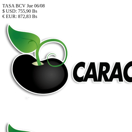
TASA BCV
Jue 06/08
$
USD:
755,90 Bs
€
EUR:
872,83 Bs