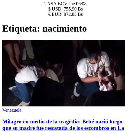
TASA BCV
Jue 06/08
$
USD:
755,90 Bs
€
EUR:
872,83 Bs
Etiqueta:
nacimiento
Venezuela
Milagro en medio de la tragedia: Bebé nació luego
que su madre fue rescatada de los escombros en La