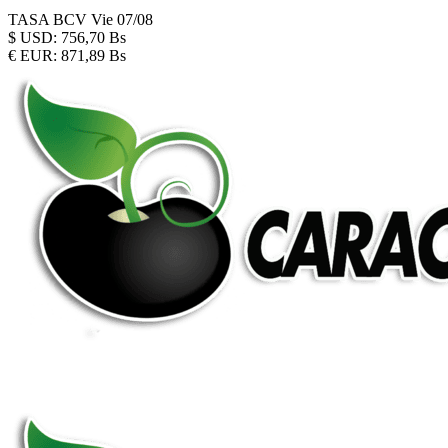
TASA BCV
Vie 07/08
$
USD:
756,70 Bs
€
EUR:
871,89 Bs