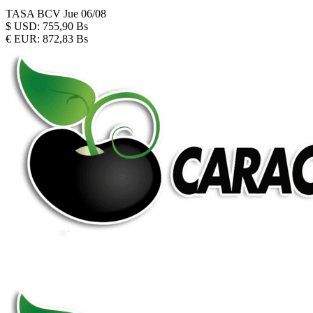
TASA BCV
Jue 06/08
$
USD:
755,90 Bs
€
EUR:
872,83 Bs