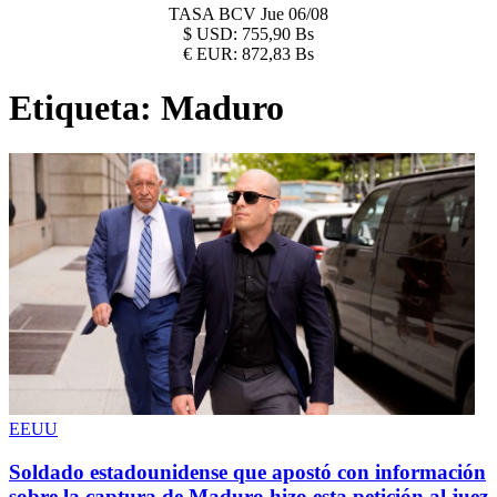
TASA BCV
Jue 06/08
$
USD:
755,90 Bs
€
EUR:
872,83 Bs
Etiqueta:
Maduro
EEUU
Soldado estadounidense que apostó con información
sobre la captura de Maduro hizo esta petición al juez