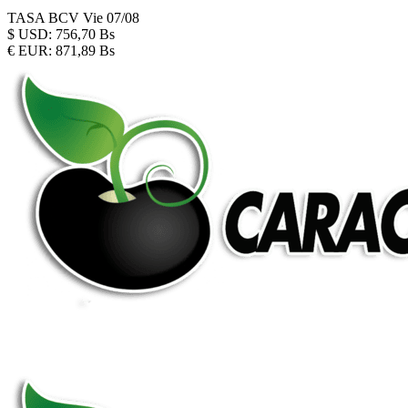
TASA BCV
Vie 07/08
$
USD:
756,70 Bs
€
EUR:
871,89 Bs