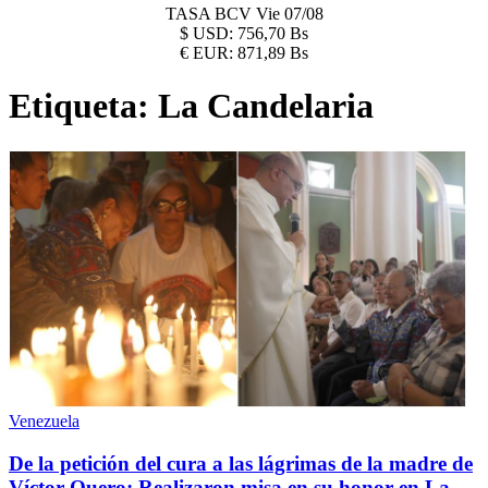
TASA BCV
Vie 07/08
$
USD:
756,70 Bs
€
EUR:
871,89 Bs
Etiqueta:
La Candelaria
Venezuela
De la petición del cura a las lágrimas de la madre de
Víctor Quero: Realizaron misa en su honor en La