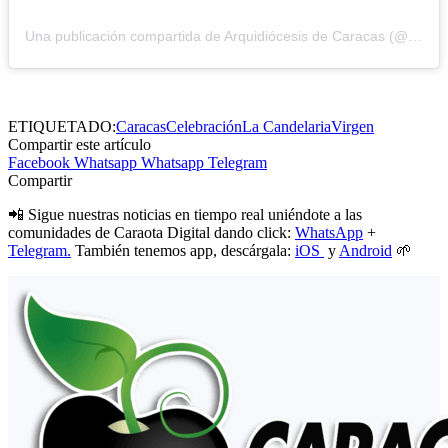
Una publicación compartida de Arquidiócesis de Caracas (@arquidiocesisdecaracas)
ETIQUETADO:
Caracas
Celebración
La Candelaria
Virgen
Compartir este artículo
Facebook
Whatsapp
Whatsapp
Telegram
Compartir
📲 Sigue nuestras noticias en tiempo real uniéndote a las
comunidades de Caraota Digital dando click:
WhatsApp
+
Telegram.
También tenemos app, descárgala:
iOS
y
Android
🌱