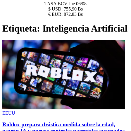
TASA BCV
Jue 06/08
$
USD:
755,90 Bs
€
EUR:
872,83 Bs
Etiqueta:
Inteligencia Artificial
EEUU
Roblox prepara drástica medida sobre la edad,
usarán IA y nuevos controles parentales avanzados