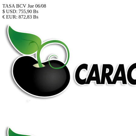
TASA BCV
Jue 06/08
$
USD:
755,90 Bs
€
EUR:
872,83 Bs