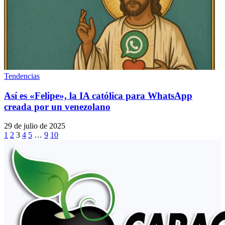
Tendencias
Así es «Felipe», la IA católica para WhatsApp
creada por un venezolano
29 de julio de 2025
1
2
3
4
5
…
9
10