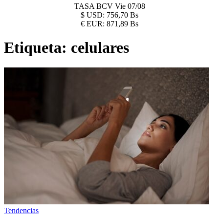
TASA BCV
Vie 07/08
$
USD:
756,70 Bs
€
EUR:
871,89 Bs
Etiqueta:
celulares
Tendencias