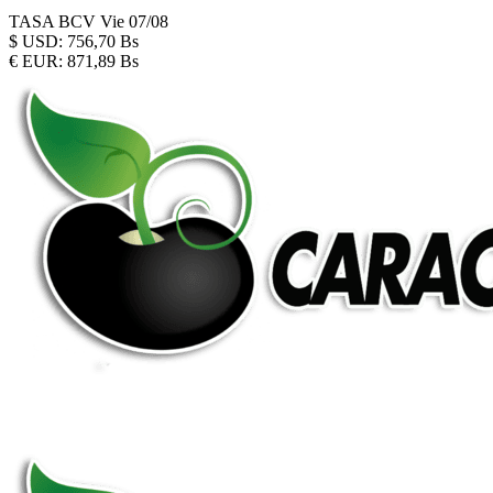
TASA BCV
Vie 07/08
$
USD:
756,70 Bs
€
EUR:
871,89 Bs