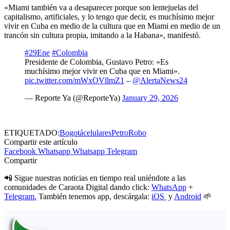
«Miami también va a desaparecer porque son lentejuelas del
capitalismo, artificiales, y lo tengo que decir, es muchísimo mejor
vivir en Cuba en medio de la cultura que en Miami en medio de un
trancón sin cultura propia, imitando a la Habana», manifestó.
#29Ene
#Colombia
Presidente de Colombia, Gustavo Petro: «Es
muchísimo mejor vivir en Cuba que en Miami».
pic.twitter.com/mWxOVllmZ1
–
@AlertaNews24
— Reporte Ya (@ReporteYa)
January 29, 2026
ETIQUETADO:
Bogotá
celulares
Petro
Robo
Compartir este artículo
Facebook
Whatsapp
Whatsapp
Telegram
Compartir
📲 Sigue nuestras noticias en tiempo real uniéndote a las
comunidades de Caraota Digital dando click:
WhatsApp
+
Telegram.
También tenemos app, descárgala:
iOS
y
Android
🌱