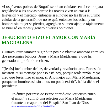
«Los jóvenes pobres de Bogotá se roban celulares en el centro para
regalárselo a las novias porque las novias viven adictas a la
televisión y el mercado, entonces si el novio no les lleva el último
celular de la generación de no se qué, entonces los echan y un
hombre sin mujer se pierde», agregó en su mensaje que rápidamente
se viralizó en redes y generó diversas opiniones.
JESUCRISTO HIZO EL AMOR CON MARÍA
MAGDALENA
Gustavo Petro también sugirió un posible vínculo amoroso entre los
dos personajes bíblicos, Jesús y María Magdalena, y que ha
generado un profundo rechazo.
“[Jesús] fue hombre de luz, de verdad y revolucionario. Por eso lo
mataron. Y su mensaje por eso está hoy, porque tenía razón. Y yo
creo que Jesús hizo el amor, sí. A lo mejor con María Magdalena,
porque un hombre así, sin amor, no podía existir”, había dicho el
presidente.
Polémica por frase de Petro: afirmó que Jesucristo “hizo
el amor” y sugirió una relación con María Magdalena
durante la reapertura del Hospital San Juan de Dios.
pic.twitter.com/d9LaRxh65c