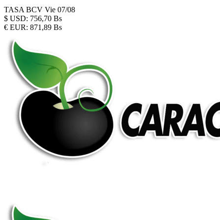
TASA BCV
Vie 07/08
$
USD:
756,70 Bs
€
EUR:
871,89 Bs