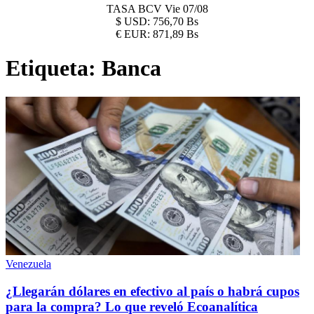
TASA BCV
Vie 07/08
$
USD:
756,70 Bs
€
EUR:
871,89 Bs
Etiqueta:
Banca
Venezuela
¿Llegarán dólares en efectivo al país o habrá cupos
para la compra? Lo que reveló Ecoanalítica