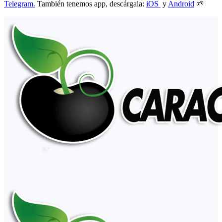
Telegram.
También tenemos app, descárgala:
iOS
y
Android
🌱