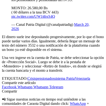
MONTO: 26.580,00 Bs
( 60 dólares a la tasa BCV 443)
pic.twitter.com/UW1ttbxS4Q
— Canal Patria Digital (@canalpatriadig)
March 20,
2026
El dinero suele irse depositando progresivamente, por lo que el bono
puede tardar varios días. Igualmente, debería llegar un mensaje de
texto del número 3532 o una notificación de la plataforma cuando
un bono ya esté disponible en el sistema.
Una vez ingrese en la cuenta de Patria, se debe seleccionar la opción
de «Protección Social». Luego se debe ir a la pestaña de
«Monedero» y seleccionar «Retiro de fondos», en donde se elegirá
la cuenta bancaria y el monto a transferir.
ETIQUETADO:
Crisis
pensionados
sistema Patria
Venezuela
Compartir este artículo
Facebook
Whatsapp
Whatsapp
Telegram
Compartir
📲 Sigue nuestras noticias en tiempo real uniéndote a las
comunidades de Caraota Digital dando click:
WhatsApp
+