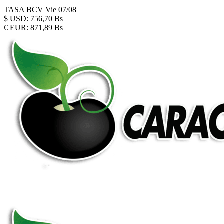
TASA BCV
Vie 07/08
$
USD:
756,70 Bs
€
EUR:
871,89 Bs