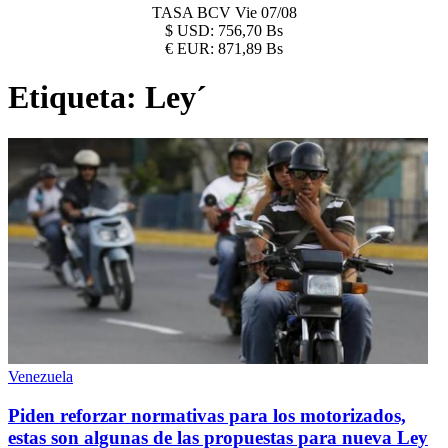
TASA BCV
Vie 07/08
$
USD:
756,70 Bs
€
EUR:
871,89 Bs
Etiqueta:
Ley´
Venezuela
Piden reforzar normativas para los motorizados,
estas son algunas de las propuestas para nueva Ley