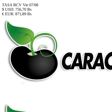
TASA BCV
Vie 07/08
$
USD:
756,70 Bs
€
EUR:
871,89 Bs