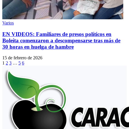
Varios
EN VIDEOS: Familiares de presos políticos en
Boleíta comenzaron a descompensarse tras más de
30 horas en huelga de hambre
15 de febrero de 2026
1
2
3
…
5
6