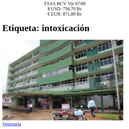
TASA BCV
Vie 07/08
$
USD:
756,70 Bs
€
EUR:
871,89 Bs
Etiqueta:
intoxicación
Venezuela