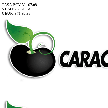
TASA BCV
Vie 07/08
$
USD:
756,70 Bs
€
EUR:
871,89 Bs